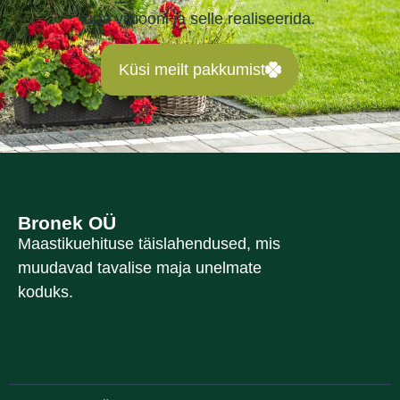
luua visiooni ja selle realiseerida.
Küsi meilt pakkumist
Bronek OÜ
Maastikuehituse täislahendused, mis
muudavad tavalise maja unelmate
koduks.