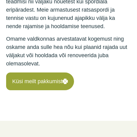
teadmisi nii väljaku nõuetest kui spordiala
eripäradest. Meie armastusest ratsaspordi ja
tennise vastu on kujunenud ajapikku välja ka
nende rajamise ja hooldamise teenused.
Omame valdkonnas arvestatavat kogemust ning
oskame anda sulle hea nõu kui plaanid rajada uut
väljakut või hooldada või renoveerida juba
olemasolevat.
Küsi meilt pakkumist