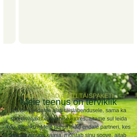
MEILT SAAD ALATI TÄISPAKETI
Meie teenus on terviklik
Me keskendume alati täislahendusele, sama ka
spordiväljakute rajamise juures, aitame sul leida
kõik vajaliku. Meie puhul leiad endale partneri, kes
mõtleb sinuga kaasa, mõistab sinu soove, aitab