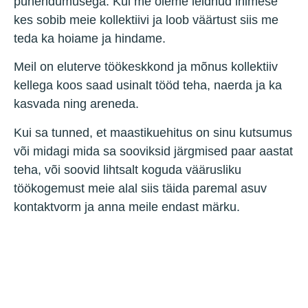
pühendumusega. Kui me oleme leidnud inimese
kes sobib meie kollektiivi ja loob väärtust siis me
teda ka hoiame ja hindame.
Meil on eluterve töökeskkond ja mõnus kollektiiv
kellega koos saad usinalt tööd teha, naerda ja ka
kasvada ning areneda.
Kui sa tunned, et maastikuehitus on sinu kutsumus
või midagi mida sa sooviksid järgmised paar aastat
teha, või soovid lihtsalt koguda väärusliku
töökogemust meie alal siis täida paremal asuv
kontaktvorm ja anna meile endast märku.