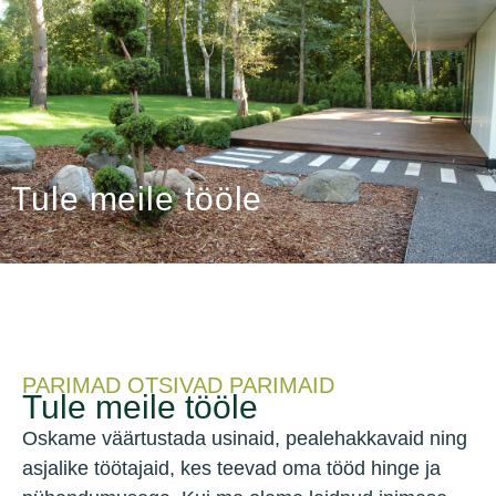
Tule meile tööle
PARIMAD OTSIVAD PARIMAID
Tule meile tööle
Oskame väärtustada usinaid, pealehakkavaid ning
asjalike töötajaid, kes teevad oma tööd hinge ja